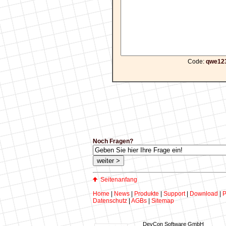
Code:
qwe12
Noch Fragen?
Seitenanfang
Home
|
News
|
Produkte
|
Support
|
Download
|
P
Datenschutz
|
AGBs
|
Sitemap
DevCon Software GmbH