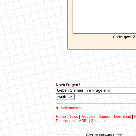
Code:
qwe12
Noch Fragen?
Seitenanfang
Home
|
News
|
Produkte
|
Support
|
Download
|
P
Datenschutz
|
AGBs
|
Sitemap
DevCon Software GmbH