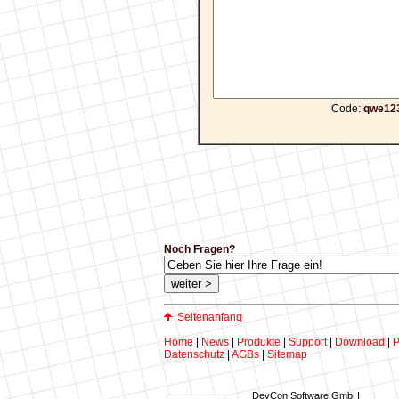
Code:
qwe12
Noch Fragen?
Seitenanfang
Home
|
News
|
Produkte
|
Support
|
Download
|
P
Datenschutz
|
AGBs
|
Sitemap
DevCon Software GmbH