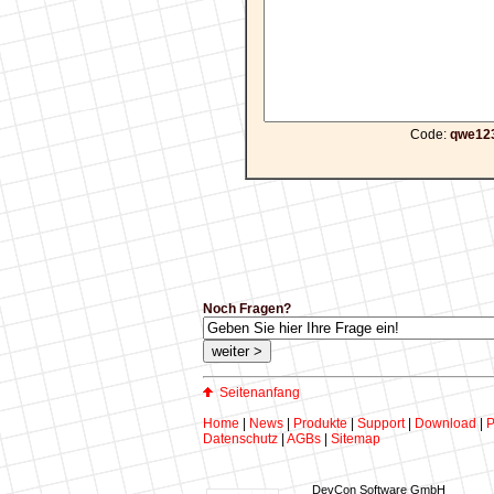
Code:
qwe12
Noch Fragen?
Seitenanfang
Home
|
News
|
Produkte
|
Support
|
Download
|
P
Datenschutz
|
AGBs
|
Sitemap
DevCon Software GmbH