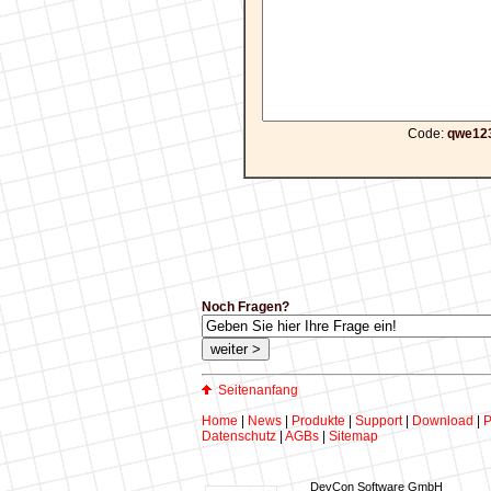
Code:
qwe12
Noch Fragen?
Seitenanfang
Home
|
News
|
Produkte
|
Support
|
Download
|
P
Datenschutz
|
AGBs
|
Sitemap
DevCon Software GmbH