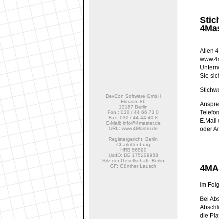
Stic
4Ma
Allen 
www.4ma
Untern
Sie si
Stichw
DevCon Software GmbH
Florastr. 86
Anspre
13187 Berlin
Telefo
Fon.: 030 / 44 66 73 0
Fax: 030 / 44 44 40 8
E.Mail
E-Mail: info@4master.de
URL: www.4Master.de
oder A
Registergericht: Berlin
Charlottenburg
HRB 56890
UstID: DE 175209958
Sitz der Gesellschaft: Berlin
GF: Günther Lausch
4MA
Im Fol
Bei Abs
Abschl
die Pl