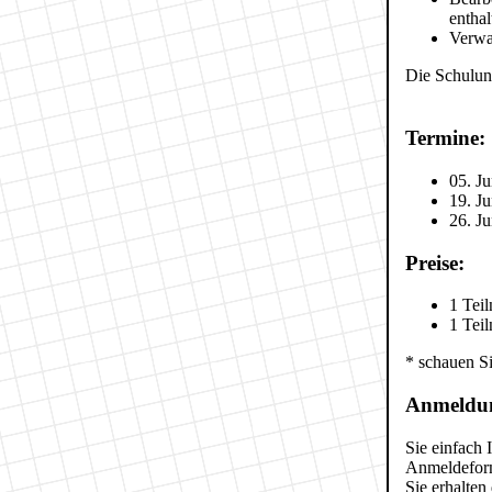
enthal
Verwa
Die Schulung
Termine:
05. J
19. J
26. J
Preise:
1 Tei
1 Tei
* schauen S
Anmeldu
Sie einfach
Anmeldeform
Sie erhalte