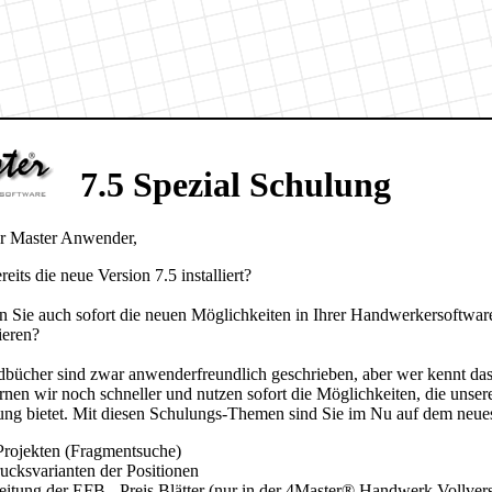
7.5 Spezial Schulung
er Master Anwender,
eits die neue Version 7.5 installiert?
 Sie auch sofort die neuen Möglichkeiten in Ihrer Handwerkersoftwar
ieren?
bücher sind zwar anwenderfreundlich geschrieben, aber wer kennt das 
rnen wir noch schneller und nutzen sofort die Möglichkeiten, die unser
ung bietet. Mit diesen Schulungs-Themen sind Sie im Nu auf dem neue
Projekten (Fragmentsuche)
ucksvarianten der Positionen
eitung der EFB - Preis Blätter (nur in der 4Master® Handwerk Vollver