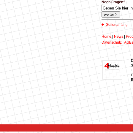
Noch Fragen?
Seitenanfang
Home
|
News
|
Prod
Datenschutz
|
AGB
D
S
T
F
E