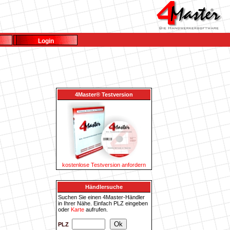
Login
4Master® Testversion
kostenlose Testversion anfordern
Händlersuche
Suchen Sie einen 4Master-Händler
in Ihrer Nähe. Einfach PLZ eingeben
oder
Karte
aufrufen.
PLZ