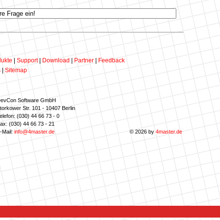
ukte
|
Support
|
Download
|
Partner
|
Feedback
s
|
Sitemap
evCon Software GmbH
torkower Str. 101 - 10407 Berlin
elefon: (030) 44 66 73 - 0
ax: (030) 44 66 73 - 21
-Mail:
info@4master.de
© 2026 by
4master.de