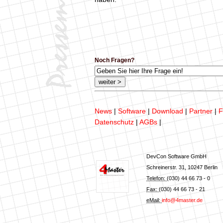
Noch Fragen?
News
|
Software
|
Download
|
Partner
|
F
Datenschutz
|
AGBs
|
DevCon Software GmbH
Schreinerstr. 31
,
10247
Berlin
Telefon:
(030) 44 66 73 - 0
Fax:
(030) 44 66 73 - 21
eMail:
info@4master.de