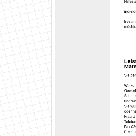
Hilfes
indivi
Bestim
möchte
Leis
Mate
Sie be
Wir kö
Gewerk
Schnit
und we
Sie wü
oder h
Frau U
Telefo
Fax 03
E.Mail