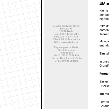
4Ma
Kleine
den be
eigene
Attrakt
DevCon Software GmbH
Florastr. 86
entneh
13187 Berlin
Fon.: 030 / 44 66 73 0
Teilna
Fax: 030 / 44 44 40 8
E-Mail: info@4master.de
Mittag
URL: www.4Master.de
enthalt
Registergericht: Berlin
Charlottenburg
HRB 56890
Einste
UstID: DE 175209958
Sitz der Gesellschaft: Berlin
GF: Günther Lausch
In unse
Grundf
Fortge
Sie ke
HANDW
Theme
Lernen
Gerade