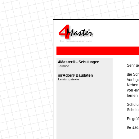
4Master® - Schulungen
Sehr g
Termine
die Sc
sirAdos® Baudaten
Leistungstexte
Verfüg
Neben 
von 4M
lernen
Schul
Schulu
Es grüß
Ihr 4M