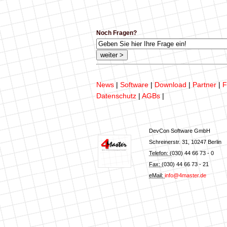
Noch Fragen?
News
|
Software
|
Download
|
Partner
|
F
Datenschutz
|
AGBs
|
DevCon Software GmbH
Schreinerstr. 31
,
10247
Berlin
Telefon:
(030) 44 66 73 - 0
Fax:
(030) 44 66 73 - 21
eMail:
info@4master.de