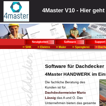
4Master V10 - Hier geh
Neuigkeiten
Software
Support
SHK
Elektro
Maler
Spenglerei
Dachd
Software für Dachdecker
4Master HANDWERK im Ein
Die fachliche Beratung des
Kunden ist für
Dachdeckermeister Mario
Lässig
das A und O. Das
Unternehmen bieten das gesamte