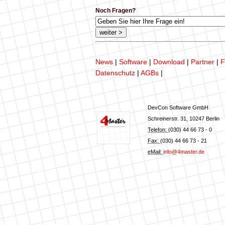
Noch Fragen?
News
|
Software
|
Download
|
Partner
|
F
Datenschutz
|
AGBs
|
DevCon Software GmbH
Schreinerstr. 31
,
10247
Berlin
Telefon:
(030) 44 66 73 - 0
Fax:
(030) 44 66 73 - 21
eMail:
info@4master.de