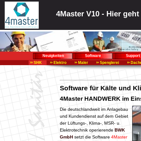
4Master V10 - Hier geh
Neuigkeiten
Software
Support
SHK
Elektro
Maler
Spenglerei
Dachd
Software für Kälte und K
4Master HANDWERK im Ein
Die deutschlandweit im Anlagebau
und Kundendienst auf dem Gebiet
der Lüftungs-, Klima-, MSR- u.
Elektrotechnik operierende
BWK
GmbH
setzt die Software
4Master