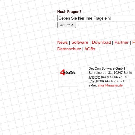
Noch Fragen?
News
|
Software
|
Download
|
Partner
|
F
Datenschutz
|
AGBs
|
DevCon Software GmbH
Schreinerstr. 31
,
10247
Berlin
Telefon:
(030) 44 66 73 - 0
Fax:
(030) 44 66 73 - 21
eMail:
info@4master.de