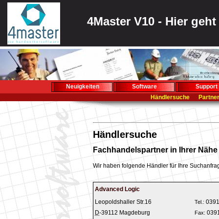
4Master V10 - Hier geh
Neuigkeiten
Software
Support
Händlersuche
Partne
Händlersuche
Fachhandelspartner in Ihrer Nähe
Wir haben folgende Händler für Ihre Suchanfrag
Advanced Logic
Leopoldshaller Str.16
039
Tel.:
D
-
39112
Magdeburg
039
Fax: