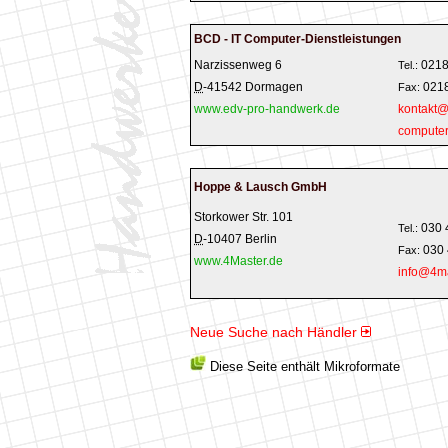
BCD - IT Computer-Dienstleistungen
Narzissenweg 6
0218
Tel.:
D
-
41542
Dormagen
0218
Fax:
www.edv-pro-handwerk.de
kontakt@
computer
Hoppe & Lausch GmbH
Storkower Str. 101
030 
Tel.:
D
-
10407
Berlin
030 
Fax:
www.4Master.de
info@4ma
Neue Suche nach Händler
Diese Seite enthält Mikroformate