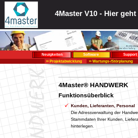
4Master V10 - Hier geh
Neuigkeiten
Software
Support
Projektabwicklung
Wartungs-/Störplanung
4Master® HANDWERK
Funktionsüberblick
Kunden, Lieferanten, Personal
Die Adressverwaltung der Handwer
Stammdaten Ihrer Kunden, Liefera
hinterlegen.