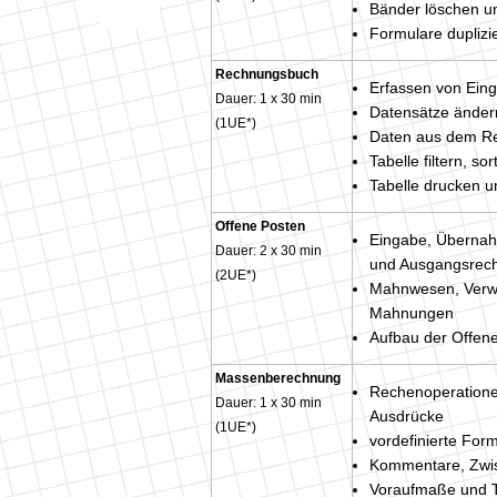
Bänder löschen u
Formulare duplizi
Rechnungsbuch
Erfassen von Ein
Dauer: 1 x 30 min
Datensätze änder
(1UE*)
Daten aus dem Re
Tabelle filtern, so
Tabelle drucken u
Offene Posten
Eingabe, Übernah
Dauer: 2 x 30 min
und Ausgangsrec
(2UE*)
Mahnwesen, Verwa
Mahnungen
Aufbau der Offene
Massenberechnung
Rechenoperationen
Dauer: 1 x 30 min
Ausdrücke
(1UE*)
vordefinierte Fo
Kommentare, Zw
Voraufmaße und T