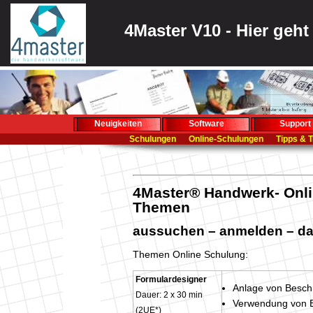
4Master V10 - Hier geh
Neuigkeiten
Software
Support
Schulungen
Online-Schulungen
Tipps & T
4Master® Handwerk
- Onl
Themen
aussuchen – anmelden – da
Themen Online Schulung:
Formulardesigner
Anlage von Beschr
Dauer: 2 x 30 min
Verwendung von B
(2UE*)