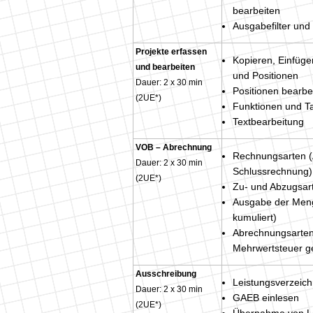
bearbeiten
Ausgabefilter und
Projekte erfassen
Kopieren, Einfüge
und bearbeiten
und Positionen
Dauer: 2 x 30 min
Positionen bearbe
(2UE*)
Funktionen und T
Textbearbeitung
VOB – Abrechnung
Rechnungsarten (A
Dauer: 2 x 30 min
Schlussrechnung)
(2UE*)
Zu- und Abzugsar
Ausgabe der Meng
kumuliert)
Abrechnungsarten 
Mehrwertsteuer ge
Ausschreibung
Leistungsverzeich
Dauer: 2 x 30 min
GAEB einlesen
(2UE*)