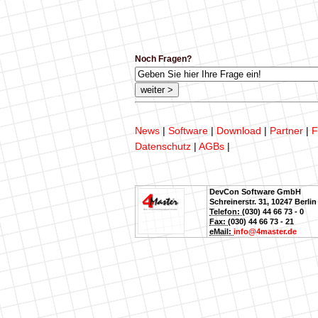
Noch Fragen?
News
|
Software
|
Download
|
Partner
|
F
Datenschutz
|
AGBs
|
DevCon Software GmbH
Schreinerstr. 31
,
10247
Berlin
Telefon:
(030) 44 66 73 - 0
Fax:
(030) 44 66 73 - 21
eMail:
info@4master.de